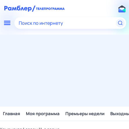
Поиск по интернету
Главная
Моя программа
Премьеры недели
Выходн