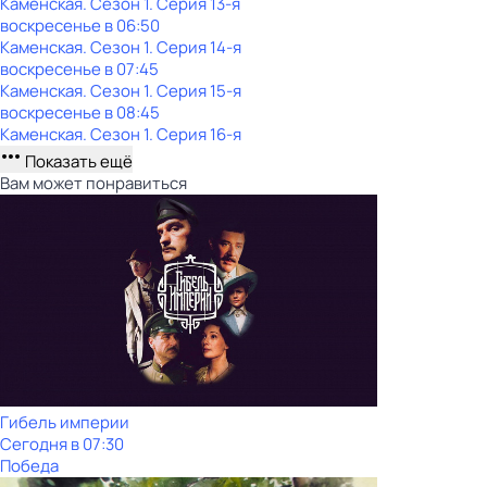
Каменская
. Сезон 1
. Серия 13-я
воскресенье
в
06:50
Каменская
. Сезон 1
. Серия 14-я
воскресенье
в
07:45
Каменская
. Сезон 1
. Серия 15-я
воскресенье
в
08:45
Каменская
. Сезон 1
. Серия 16-я
Показать ещё
Вам может понравиться
Гибель империи
Сегодня в 07:30
Победа