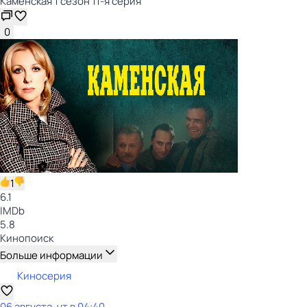
Каменская 1 сезон 11-я серия
0
1
6.1
IMDb
5.8
Кинопоиск
Больше информации
Киносерия
06 августа, чт в 04:40