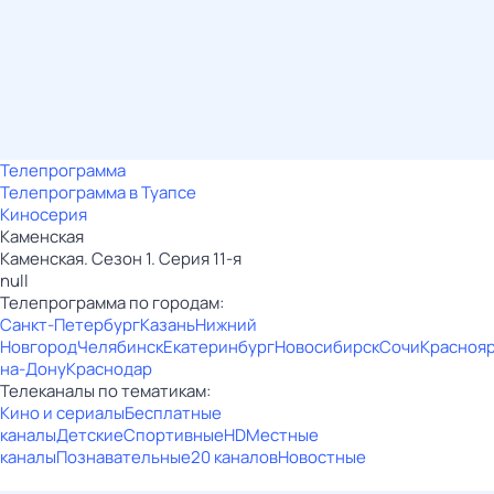
Телепрограмма
Телепрограмма в Туапсе
Киносерия
Каменская
Каменская. Сезон 1. Серия 11-я
null
Телепрограмма по городам:
Санкт-Петербург
Казань
Нижний
Новгород
Челябинск
Екатеринбург
Новосибирск
Сочи
Красноя
на-Дону
Краснодар
Телеканалы по тематикам:
Кино и сериалы
Бесплатные
каналы
Детские
Спортивные
HD
Местные
каналы
Познавательные
20 каналов
Новостные