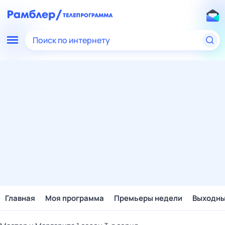
Поиск по интернету
Главная
Моя программа
Премьеры недели
Выходн