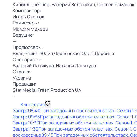
Кирилл Плетнёв,
Валерий Золотухин,
Сергей Романюк,
Композитор:
Игорь Стецюк
Режиссеры:
Максим Мехеда
Ведущие:
—
Продюссеры:
Влад Ряшин,
Юлия Чернявская,
Олег Щербина
Сценаристы:
Валерий Лапикура,
Наталья Лапикура
Страна:
Украина
Продакшн:
Star Media,
Fresh Production UA
Киносерия
Завтра
08:40
При загадочных обстоятельствах
. Сезон 1
.
Завтра
09:35
При загадочных обстоятельствах
. Сезон 1
.
Завтра
10:30
При загадочных обстоятельствах
. Сезон 1
. 
Завтра
11:30
При загадочных обстоятельствах
. Сезон 1
. 
воскресенье
09:45
При загадочных обстоятельствах
. Се