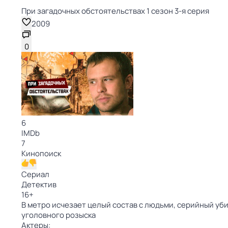
При загадочных обстоятельствах 1 сезон 3-я серия
2009
0
6
IMDb
7
Кинопоиск
Сериал
Детектив
16
+
В метро исчезает целый состав с людьми, серийный уби
уголовного розыска
Актеры: