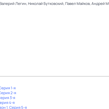
Валерий Легин,
Николай Бутковский,
Павел Майков,
Андрей М
 Серия 1-я
 Серия 2-я
Серия 3-я
Серия 4-я
зон 1
. Серия 5-я