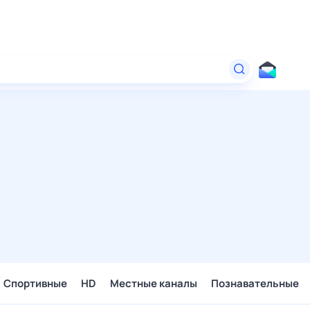
Спортивные
HD
Местные каналы
Познавательные