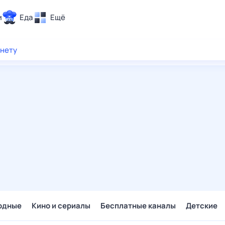
и
Еда
Ещё
Почта
рнету
ия и отдых
Поиск
Погода
ТВ-программа
и и тренды
 ситуации
 вместе
Помощь
одные
Кино и сериалы
Бесплатные каналы
Детские