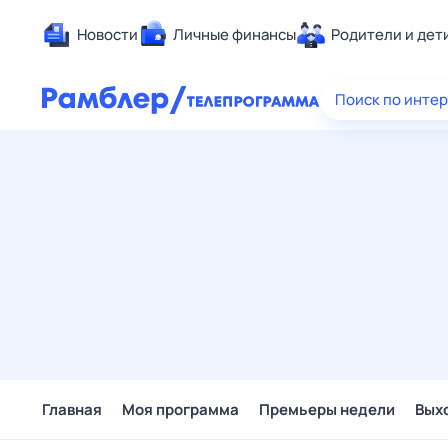
Новости
Личные финансы
Родители и дет
Здоровье
Поиск по инте
Развлечен
Дом и уют
Спорт
Карьера
Авто
Технологи
Жизненные
Сберегаем
Гороскопы
Главная
Моя программа
Премьеры недели
Вых