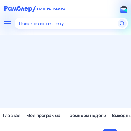
Поиск по интернету
Главная
Моя программа
Премьеры недели
Выходн