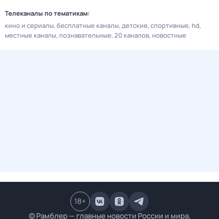
Телеканалы по тематикам:
кино и сериалы
бесплатные каналы
детские
спортивные
hd
местные каналы
познавательные
20 каналов
новостные
18
+
© Рамблер — главные новости России и мира,