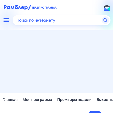
Поиск по интернету
Главная
Моя программа
Премьеры недели
Выходн