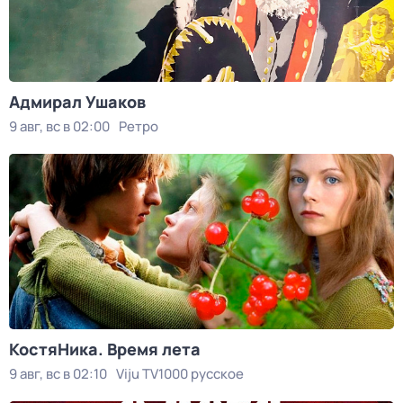
Адмирал Ушаков
9 авг, вс в 02:00
Ретро
КостяНика. Время лета
9 авг, вс в 02:10
Viju TV1000 русское