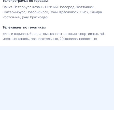
Телепрограмма по городам:
Санкт-Петербург
Казань
Нижний Новгород
Челябинск
Екатеринбург
Новосибирск
Сочи
Красноярск
Омск
Самара
Ростов-на-Дону
Краснодар
Телеканалы по тематикам:
кино и сериалы
бесплатные каналы
детские
спортивные
hd
местные каналы
познавательные
20 каналов
новостные