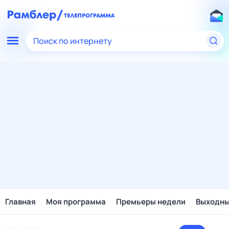
Поиск по интернету
Главная
Моя программа
Премьеры недели
Выходн