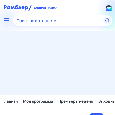
Поиск по интернету
Главная
Моя программа
Премьеры недели
Выходн