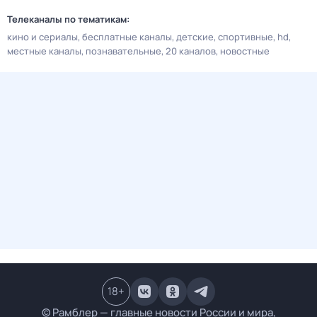
Телеканалы по тематикам:
кино и сериалы
бесплатные каналы
детские
спортивные
hd
местные каналы
познавательные
20 каналов
новостные
18
+
© Рамблер — главные новости России и мира,