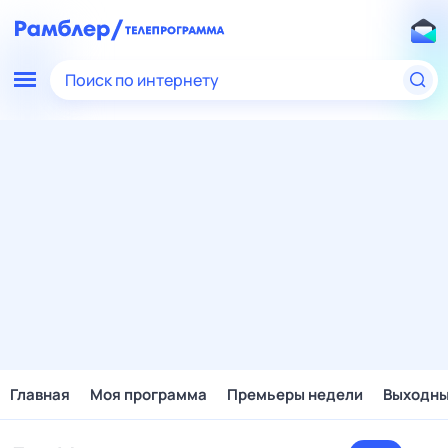
Поиск по интернету
Главная
Моя программа
Премьеры недели
Выходн