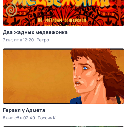
Два жадных медвежонка
7 авг, пт в 12:20
Ретро
Геракл у Адмета
8 авг, сб в 02:40
Россия К