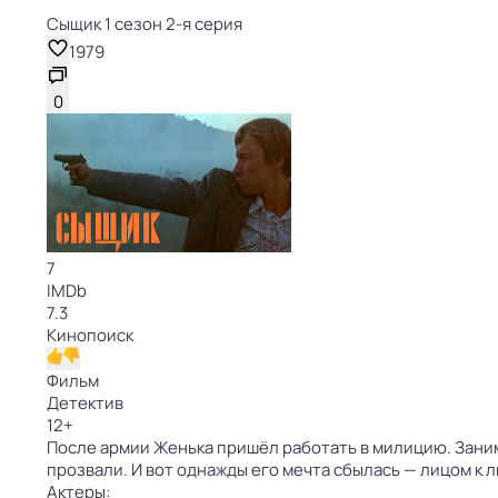
Сыщик 1 сезон 2-я серия
1979
0
7
IMDb
7.3
Кинопоиск
Фильм
Детектив
12
+
После армии Женька пришёл работать в милицию. Заним
прозвали. И вот однажды его мечта сбылась — лицом к 
Актеры: