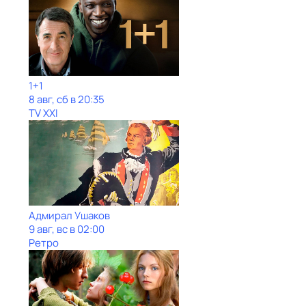
1+1
8 авг, сб в 20:35
TV XXI
Адмирал Ушаков
9 авг, вс в 02:00
Ретро