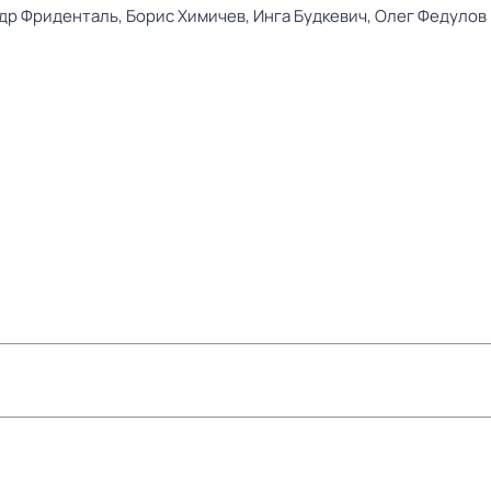
др Фриденталь,
Борис Химичев,
Инга Будкевич,
Олег Федулов