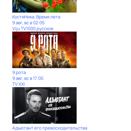
КостяНика. Время лета
9 авг, вс в 02:05
Viju TV1000 русское
9 рота
9 авг, вс в 17:05
TV XXI
Адъютант его превосходительства