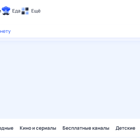
и
Еда
Ещё
Почта
рнету
ия и отдых
Поиск
Погода
ТВ-программа
и и тренды
 ситуации
 вместе
Помощь
одные
Кино и сериалы
Бесплатные каналы
Детские