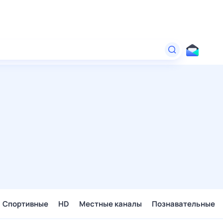
Спортивные
HD
Местные каналы
Познавательные