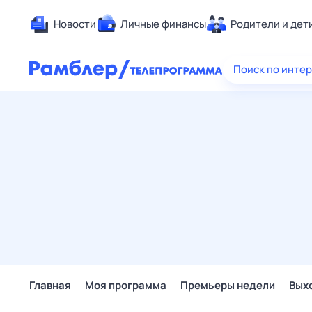
Новости
Личные финансы
Родители и дет
Здоровье
Поиск по инте
Развлечен
Дом и уют
Спорт
Карьера
Авто
Технологи
Жизненные
Сберегаем
Гороскопы
Главная
Моя программа
Премьеры недели
Вых