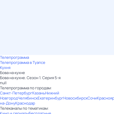
Телепрограмма
Телепрограмма в Туапсе
Кухня
Бова на кухне
Бова на кухне. Сезон 1. Серия 5-я
null
Телепрограмма по городам:
Санкт-Петербург
Казань
Нижний
Новгород
Челябинск
Екатеринбург
Новосибирск
Сочи
Красноя
на-Дону
Краснодар
Телеканалы по тематикам:
Кино и сериалы
Бесплатные