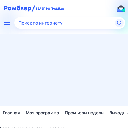
Поиск по интернету
Главная
Моя программа
Премьеры недели
Выходн