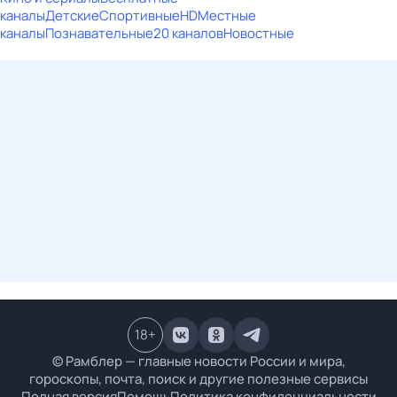
каналы
Детские
Спортивные
HD
Местные
каналы
Познавательные
20 каналов
Новостные
18
+
© Рамблер — главные новости России и мира,
гороскопы, почта, поиск и другие полезные сервисы
Полная версия
Помощь
Политика конфиденциальности