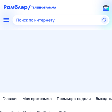
Поиск по интернету
Главная
Моя программа
Премьеры недели
Выходн