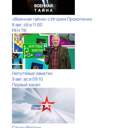
«Военная тайна» с Игорем Прокопенко
8 авг, сб в 11:00
РЕН ТВ
Непутёвые заметки
9 авг, вс в 09:10
Первый канал
Служу Рoсcии