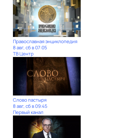
Православная энциклопедия
8 авг, сб в 07:05
ТВ Центр
Слово пастыря
8 авг, сб в 09:45
Первый канал