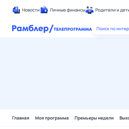
Новости
Личные финансы
Родители и дет
Здоровье
Поиск по инте
Развлечен
Дом и уют
Спорт
Карьера
Авто
Технологи
Жизненные
Сберегаем
Гороскопы
Главная
Моя программа
Премьеры недели
Вых