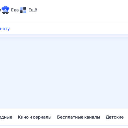
и
Еда
Ещё
Почта
рнету
ия и отдых
Поиск
Погода
ТВ-программа
и и тренды
 ситуации
 вместе
Помощь
одные
Кино и сериалы
Бесплатные каналы
Детские