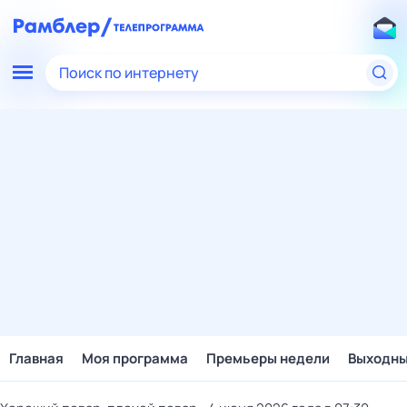
Поиск по интернету
Главная
Моя программа
Премьеры недели
Выходн