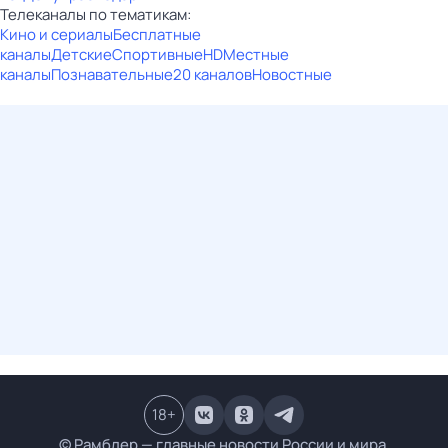
Телеканалы по тематикам:
Кино и сериалы
Бесплатные
каналы
Детские
Спортивные
HD
Местные
каналы
Познавательные
20 каналов
Новостные
18
+
© Рамблер — главные новости России и мира,