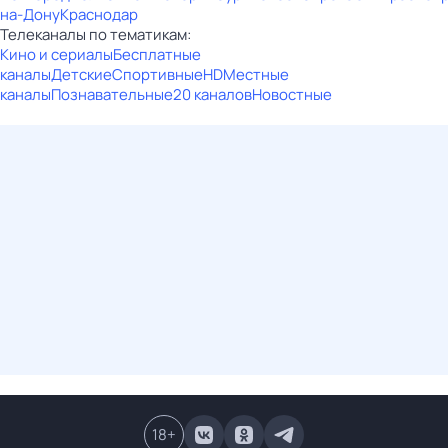
на-Дону
Краснодар
Телеканалы по тематикам:
Кино и сериалы
Бесплатные
каналы
Детские
Спортивные
HD
Местные
каналы
Познавательные
20 каналов
Новостные
18
+