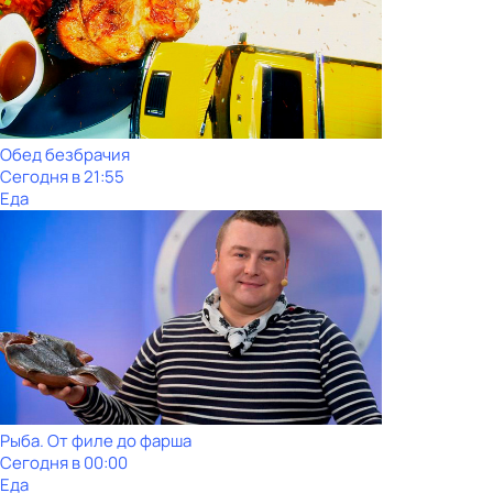
Обед безбрачия
Сегодня в 21:55
Еда
Рыба. От филе до фарша
Сегодня в 00:00
Еда