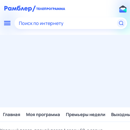
Поиск по интернету
Главная
Моя программа
Премьеры недели
Выходн