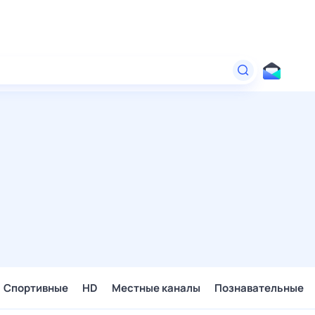
Спортивные
HD
Местные каналы
Познавательные