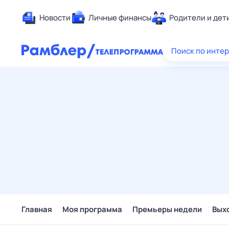
Новости
Личные финансы
Родители и дет
Здоровье
Поиск по инте
Развлечен
Дом и уют
Спорт
Карьера
Авто
Технологи
Жизненные
Сберегаем
Гороскопы
Главная
Моя программа
Премьеры недели
Вых