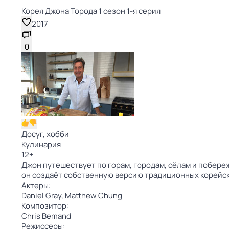
Корея Джона Торода 1 сезон 1-я серия
2017
0
Досуг, хобби
Кулинария
12
+
Джон путешествует по горам, городам, сёлам и побере
он создаёт собственную версию традиционных корейск
Актеры:
Daniel Gray,
Matthew Chung
Композитор:
Chris Bemand
Режиссеры: