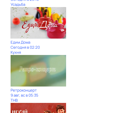
Усадьба
Едим Дома
Сегодня в 02:20
Кухня
Ретроконцерт
9 авг, вс в 05:35
ТНВ