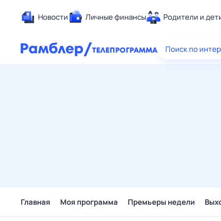
Новости
Личные финансы
Родители и дет
Здоровье
Поиск по инте
Развлечен
Дом и уют
Спорт
Карьера
Авто
Технологи
Жизненные
Сберегаем
Гороскопы
Главная
Моя программа
Премьеры недели
Вых