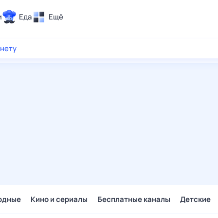
и
Еда
Ещё
Почта
рнету
ия и отдых
Поиск
Погода
ТВ-программа
и и тренды
 ситуации
 вместе
Помощь
одные
Кино и сериалы
Бесплатные каналы
Детские