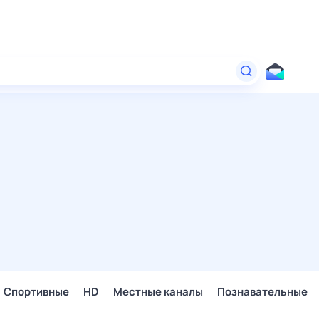
Спортивные
HD
Местные каналы
Познавательные