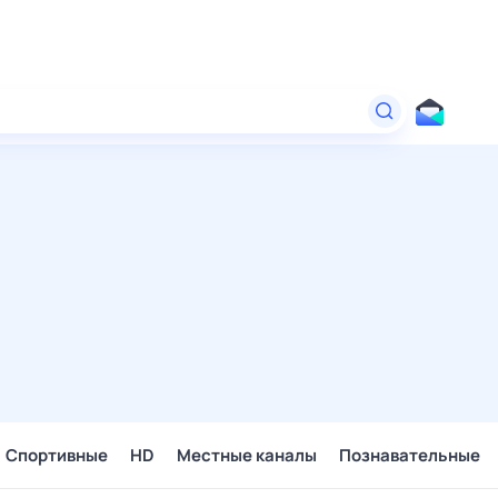
Спортивные
HD
Местные каналы
Познавательные