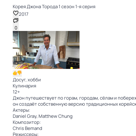
Корея Джона Торода 1 сезон 1-я серия
2017
0
Досуг, хобби
Кулинария
12
+
Джон путешествует по горам, городам, сёлам и побере
он создаёт собственную версию традиционных корейск
Актеры:
Daniel Gray,
Matthew Chung
Композитор:
Chris Bemand
Режиссеры: