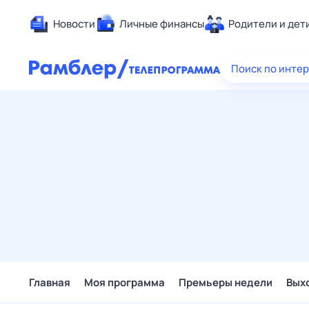
Новости
Личные финансы
Родители и дет
Здоровье
Поиск по инте
Развлечен
Дом и уют
Спорт
Карьера
Авто
Технологи
Жизненные
Сберегаем
Гороскопы
Главная
Моя программа
Премьеры недели
Вых