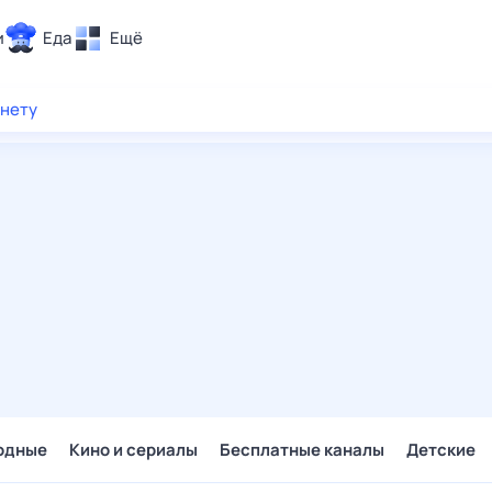
и
Еда
Ещё
Почта
рнету
ия и отдых
Поиск
Погода
ТВ-программа
и и тренды
 ситуации
 вместе
Помощь
одные
Кино и сериалы
Бесплатные каналы
Детские