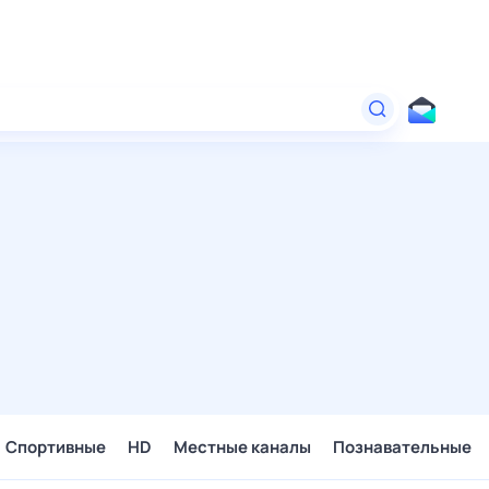
Спортивные
HD
Местные каналы
Познавательные