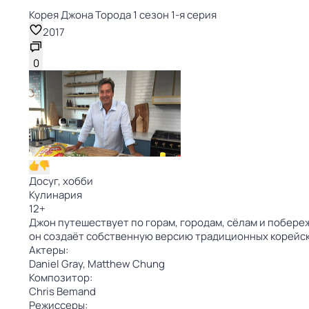
Корея Джона Торода 1 сезон 1-я серия
2017
0
Досуг, хобби
Кулинария
12
+
Джон путешествует по горам, городам, сёлам и побере
он создаёт собственную версию традиционных корейск
Актеры:
Daniel Gray,
Matthew Chung
Композитор:
Chris Bemand
Режиссеры: