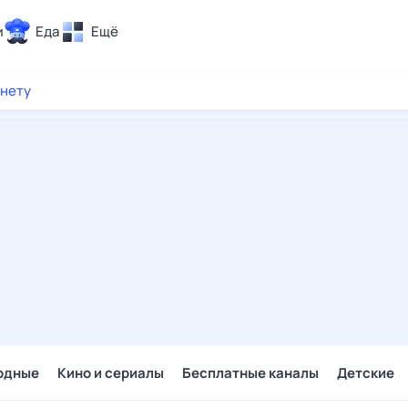
и
Еда
Ещё
Почта
рнету
ия и отдых
Поиск
Погода
ТВ-программа
и и тренды
 ситуации
 вместе
Помощь
одные
Кино и сериалы
Бесплатные каналы
Детские