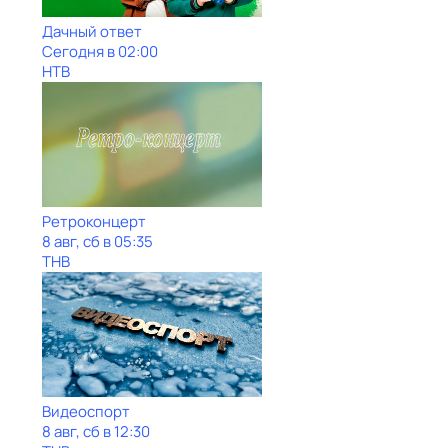
Дачный ответ
Сегодня в 02:00
НТВ
Ретроконцерт
8 авг, сб в 05:35
ТНВ
Видеоспорт
8 авг, сб в 12:30