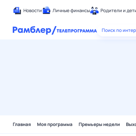
Новости
Личные финансы
Родители и дет
Здоровье
Поиск по инте
Развлечен
Дом и уют
Спорт
Карьера
Авто
Технологи
Жизненные
Сберегаем
Гороскопы
Главная
Моя программа
Премьеры недели
Вых