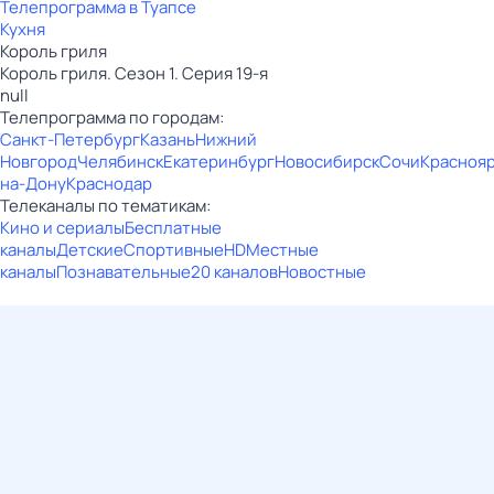
Телепрограмма в Туапсе
Кухня
Король гриля
Король гриля. Сезон 1. Серия 19-я
null
Телепрограмма по городам:
Санкт-Петербург
Казань
Нижний
Новгород
Челябинск
Екатеринбург
Новосибирск
Сочи
Красноя
на-Дону
Краснодар
Телеканалы по тематикам:
Кино и сериалы
Бесплатные
каналы
Детские
Спортивные
HD
Местные
каналы
Познавательные
20 каналов
Новостные