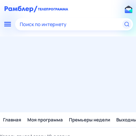
Поиск по интернету
Главная
Моя программа
Премьеры недели
Выходн