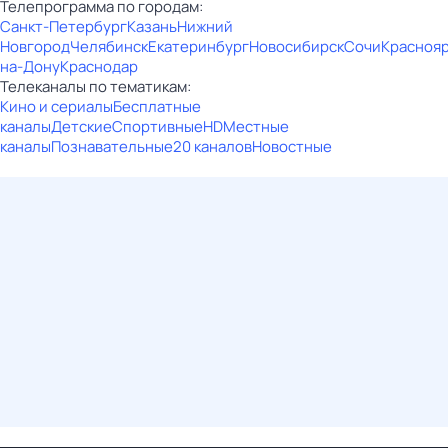
Телепрограмма по городам:
Санкт-Петербург
Казань
Нижний
Новгород
Челябинск
Екатеринбург
Новосибирск
Сочи
Красноя
на-Дону
Краснодар
Телеканалы по тематикам:
Кино и сериалы
Бесплатные
каналы
Детские
Спортивные
HD
Местные
каналы
Познавательные
20 каналов
Новостные