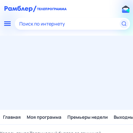
Поиск по интернету
Главная
Моя программа
Премьеры недели
Выходн