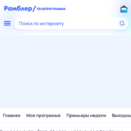
Поиск по интернету
Главная
Моя программа
Премьеры недели
Выходн