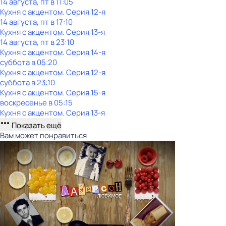
14 августа, пт в 11:05
Кухня с акцентом
. Серия 12-я
14 августа, пт в 17:10
Кухня с акцентом
. Серия 13-я
14 августа, пт в 23:10
Кухня с акцентом
. Серия 14-я
суббота
в
05:20
Кухня с акцентом
. Серия 12-я
суббота
в
23:10
Кухня с акцентом
. Серия 15-я
воскресенье
в
05:15
Кухня с акцентом
. Серия 13-я
Показать ещё
Вам может понравиться