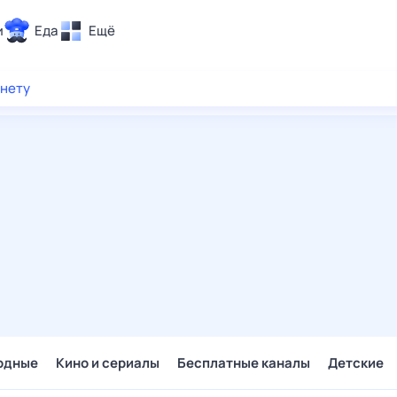
и
Еда
Ещё
Почта
рнету
ия и отдых
Поиск
Погода
ТВ-программа
и и тренды
 ситуации
 вместе
Помощь
одные
Кино и сериалы
Бесплатные каналы
Детские