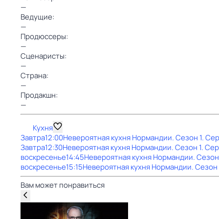
—
Ведущие:
—
Продюссеры:
—
Сценаристы:
—
Страна:
—
Продакшн:
—
Кухня
Завтра
12:00
Невероятная кухня Нормандии
. Сезон 1
. Сер
Завтра
12:30
Невероятная кухня Нормандии
. Сезон 1
. Сер
воскресенье
14:45
Невероятная кухня Нормандии
. Сезон
воскресенье
15:15
Невероятная кухня Нормандии
. Сезон 
Вам может понравиться