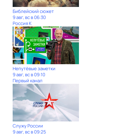
Библейский сюжет
9 авг, вс в 06:30
Россия К
Непутёвые заметки
9 авг, вс в 09:10
Первый канал
Служу Рoсcии
9 авг, вс в 09:25