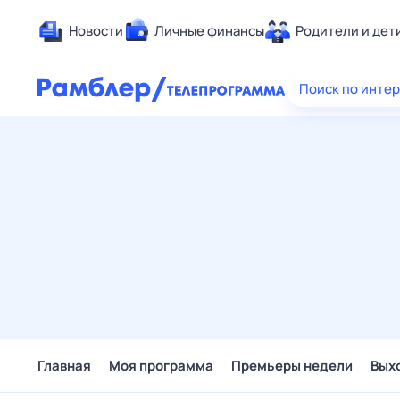
Новости
Личные финансы
Родители и дет
Здоровье
Поиск по инте
Развлечен
Дом и уют
Спорт
Карьера
Авто
Технологи
Жизненные
Сберегаем
Гороскопы
Главная
Моя программа
Премьеры недели
Вых