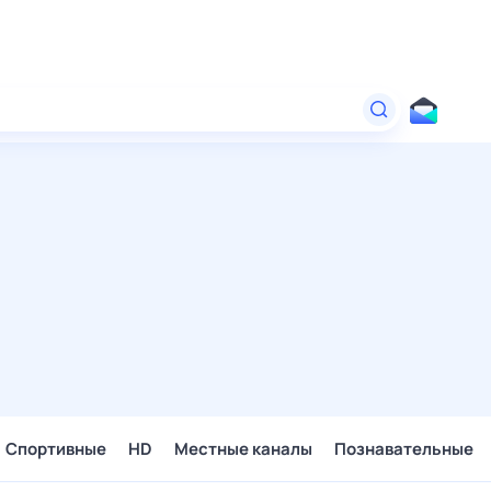
Спортивные
HD
Местные каналы
Познавательные