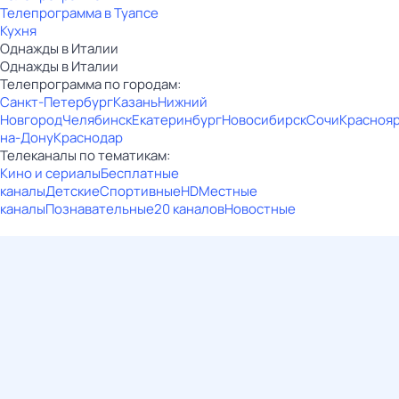
Телепрограмма в Туапсе
Кухня
Однажды в Италии
Однажды в Италии
Телепрограмма по городам:
Санкт-Петербург
Казань
Нижний
Новгород
Челябинск
Екатеринбург
Новосибирск
Сочи
Красноя
на-Дону
Краснодар
Телеканалы по тематикам:
Кино и сериалы
Бесплатные
каналы
Детские
Спортивные
HD
Местные
каналы
Познавательные
20 каналов
Новостные