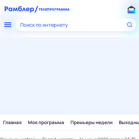
Поиск по интернету
Главная
Моя программа
Премьеры недели
Выходн