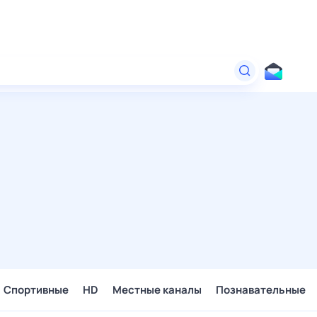
Спортивные
HD
Местные каналы
Познавательные