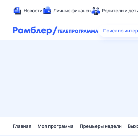
Новости
Личные финансы
Родители и дет
Здоровье
Поиск по инте
Развлечен
Дом и уют
Спорт
Карьера
Авто
Технологи
Жизненные
Сберегаем
Гороскопы
Главная
Моя программа
Премьеры недели
Вых