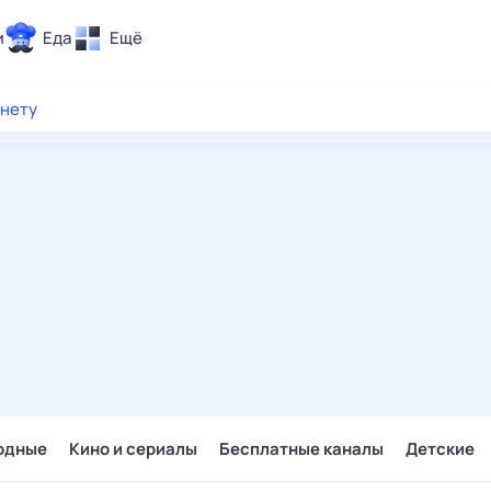
и
Еда
Ещё
Почта
рнету
ия и отдых
Поиск
Погода
ТВ-программа
и и тренды
 ситуации
 вместе
Помощь
одные
Кино и сериалы
Бесплатные каналы
Детские