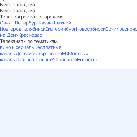
Вкусно как дома
Вкусно как дома
Телепрограмма по городам:
Санкт-Петербург
Казань
Нижний
Новгород
Челябинск
Екатеринбург
Новосибирск
Сочи
Красноя
на-Дону
Краснодар
Телеканалы по тематикам:
Кино и сериалы
Бесплатные
каналы
Детские
Спортивные
HD
Местные
каналы
Познавательные
20 каналов
Новостные