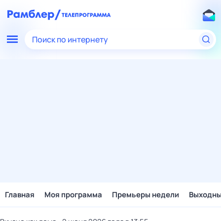
Поиск по интернету
Главная
Моя программа
Премьеры недели
Выходн