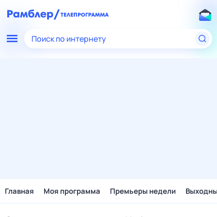
Поиск по интернету
Главная
Моя программа
Премьеры недели
Выходн