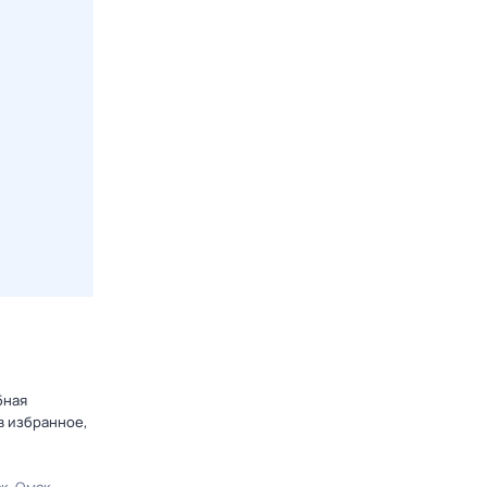
бная
в избранное,