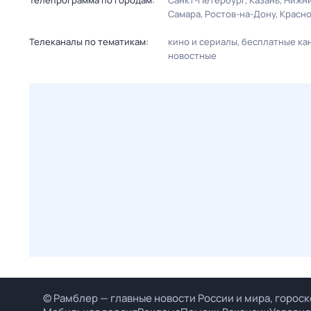
Телепрограмма по городам:
Санкт-Петербург
Казань
Нижни
Самара
Ростов-на-Дону
Красн
Телеканалы по тематикам:
кино и сериалы
бесплатные ка
новостные
© Рамблер — главные новости России и мира, гороск