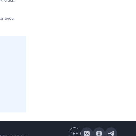
ск
Омск
каналов
18
+