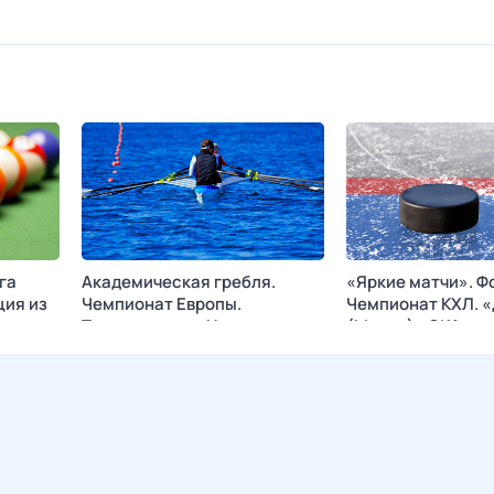
га
Академическая гребля.
«Яркие матчи». Ф
ция из
Чемпионат Европы.
Чемпионат КХЛ. 
Трансляция из Италии
(Минск) - СКА
АРЕНА
Сегодня в 20:25
МАТЧ! АРЕНА
Сегодня в 20:50
K