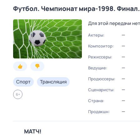
Футбол. Чемпионат мира-1998. Финал.
Для этой передачи не
—
Актеры:
—
Композитор:
—
Режиссеры:
—
Ведущие:
—
Продюссеры:
Спорт
Трансляция
—
Сценаристы:
6
+
—
Страна:
—
Продакшн:
МАТЧ!