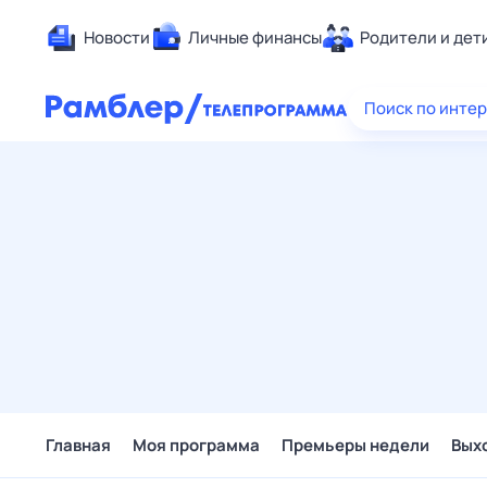
Новости
Личные финансы
Родители и дет
Здоровье
Поиск по инте
Развлечен
Дом и уют
Спорт
Карьера
Авто
Технологи
Жизненные
Сберегаем
Гороскопы
Главная
Моя программа
Премьеры недели
Вых