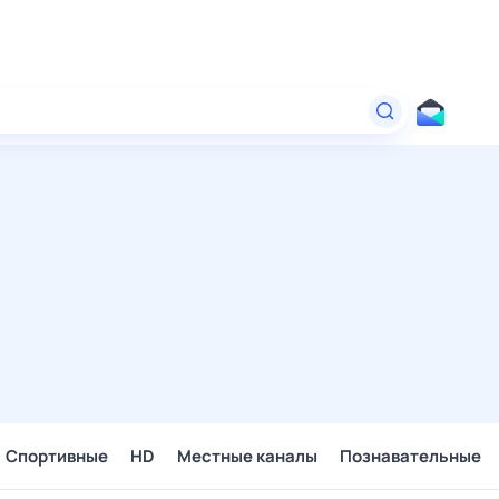
Спортивные
HD
Местные каналы
Познавательные