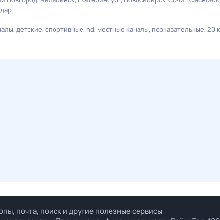
й Новгород
Челябинск
Екатеринбург
Новосибирск
Сочи
Краснояр
одар
налы
детские
спортивные
hd
местные каналы
познавательные
20 
опы, почта, поиск и другие полезные сервисы