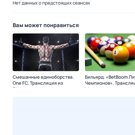
Нет данных о предстоящих сеансах
Вам может понравиться
Смешанные единоборства.
Бильярд. «BetBoom Ли
One FC. Трансляция из
Чемпионов». Трансля
Таиланда
Москвы
Сегодня в 14:30
МАТЧ!
Сегодня в 18:55
МАТЧ! 