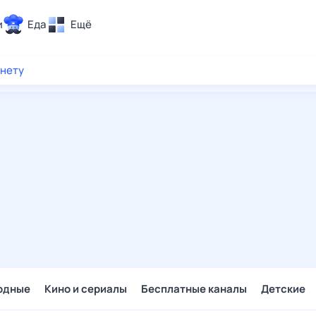
и
Еда
Ещё
Почта
рнету
ия и отдых
Поиск
Погода
ТВ-программа
и и тренды
 ситуации
 вместе
Помощь
одные
Кино и сериалы
Бесплатные каналы
Детские