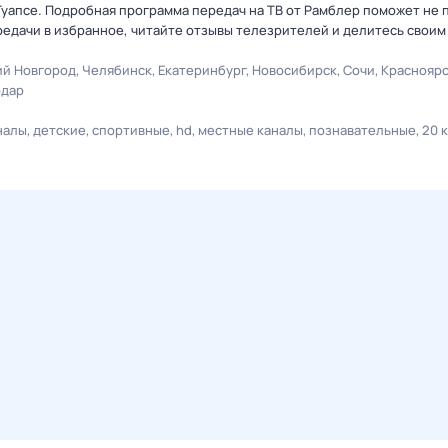
Туапсе. Подробная программа передач на ТВ от Рамблер поможет не 
едачи в избранное, читайте отзывы телезрителей и делитесь своим
й Новгород
Челябинск
Екатеринбург
Новосибирск
Сочи
Краснояр
одар
налы
детские
спортивные
hd
местные каналы
познавательные
20 