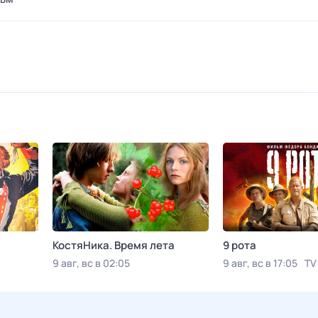
КостяНика. Время лета
9 рота
9 авг, вс в 02:05
9 авг, вс в 17:05
TV
Viju TV1000 русское