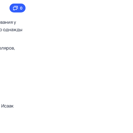
0
вания у
Но однажды
оляров,
,
Исаак