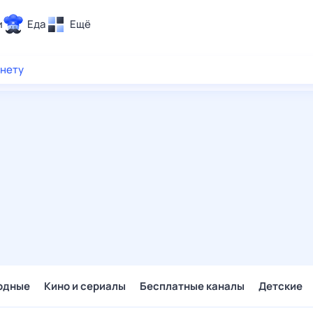
и
Еда
Ещё
Почта
рнету
ия и отдых
Поиск
Погода
ТВ-программа
и и тренды
 ситуации
 вместе
Помощь
одные
Кино и сериалы
Бесплатные каналы
Детские