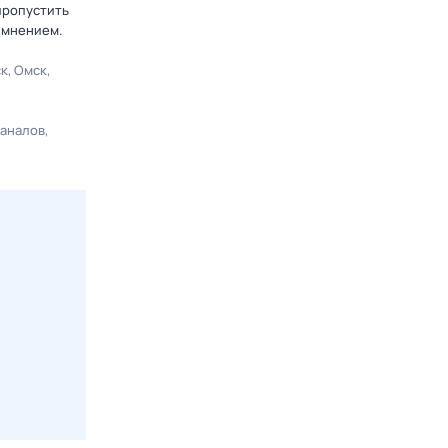
пропустить
 мнением.
ск
Омск
каналов