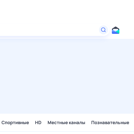
Спортивные
HD
Местные каналы
Познавательные