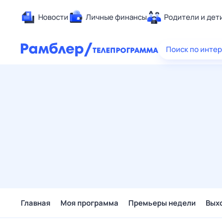
Новости
Личные финансы
Родители и дет
Здоровье
Поиск по инте
Развлечен
Дом и уют
Спорт
Карьера
Авто
Технологи
Жизненные
Сберегаем
Гороскопы
Главная
Моя программа
Премьеры недели
Вых