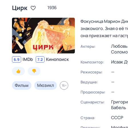
Цирк
1936
Фокусница Марион Дик
знакомого. Зная о её
она приезжает на гаст
Любовь
Актеры:
Соломо
IMDb
Кинопоиск
6.9
7.2
Исаак Д
Композитор:
—
Режиссеры:
—
Ведущие:
Фильм
Мюзикл
16
+
—
Продюссеры:
Григори
Сценаристы:
Бабель
СССР
Страна:
Мосфил
Продакшн: