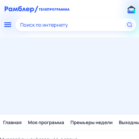
Поиск по интернету
Главная
Моя программа
Премьеры недели
Выходн