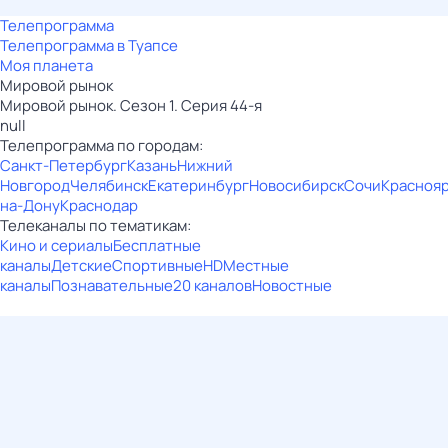
Телепрограмма
Телепрограмма в Туапсе
Моя планета
Мировой рынок
Мировой рынок. Сезон 1. Серия 44-я
null
Телепрограмма по городам:
Санкт-Петербург
Казань
Нижний
Новгород
Челябинск
Екатеринбург
Новосибирск
Сочи
Красноя
на-Дону
Краснодар
Телеканалы по тематикам:
Кино и сериалы
Бесплатные
каналы
Детские
Спортивные
HD
Местные
каналы
Познавательные
20 каналов
Новостные