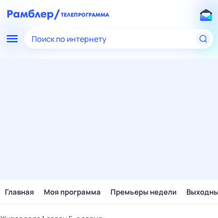
Поиск по интернету
Главная
Моя программа
Премьеры недели
Выходн