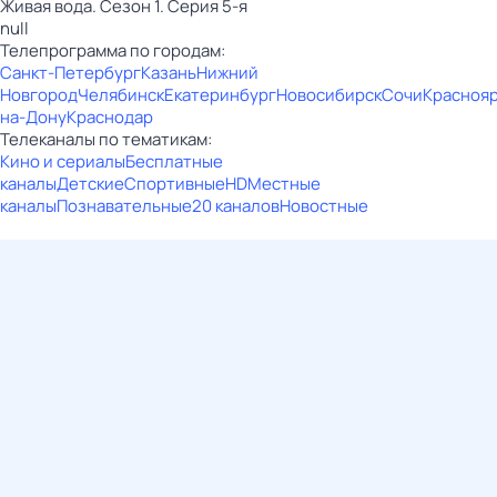
Живая вода. Сезон 1. Серия 5-я
null
Телепрограмма по городам:
Санкт-Петербург
Казань
Нижний
Новгород
Челябинск
Екатеринбург
Новосибирск
Сочи
Красноя
на-Дону
Краснодар
Телеканалы по тематикам:
Кино и сериалы
Бесплатные
каналы
Детские
Спортивные
HD
Местные
каналы
Познавательные
20 каналов
Новостные