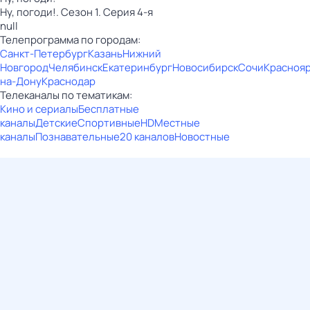
Ну, погоди!. Сезон 1. Серия 4-я
null
Телепрограмма по городам:
Санкт-Петербург
Казань
Нижний
Новгород
Челябинск
Екатеринбург
Новосибирск
Сочи
Красноя
на-Дону
Краснодар
Телеканалы по тематикам:
Кино и сериалы
Бесплатные
каналы
Детские
Спортивные
HD
Местные
каналы
Познавательные
20 каналов
Новостные