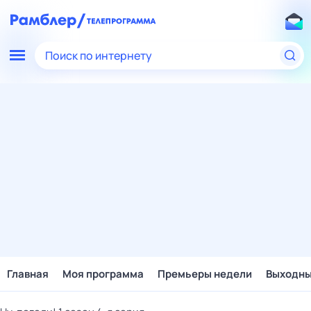
Поиск по интернету
Главная
Моя программа
Премьеры недели
Выходн