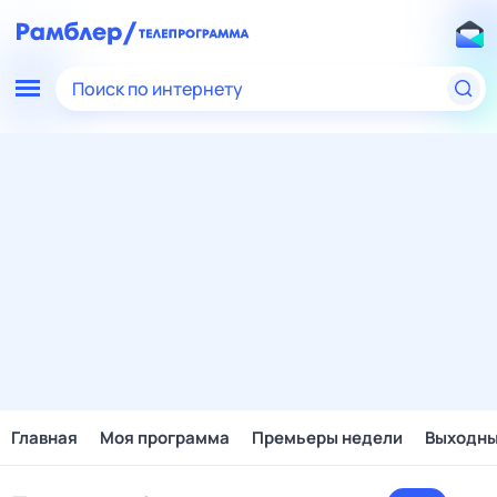
Поиск по интернету
Главная
Моя программа
Премьеры недели
Выходн