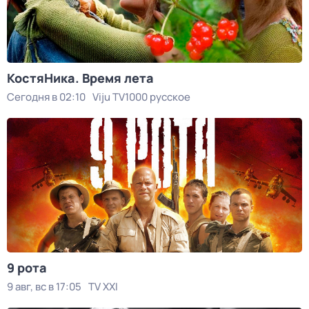
КостяНика. Время лета
Сегодня в 02:10
Viju TV1000 русское
9 рота
9 авг, вс в 17:05
TV XXI