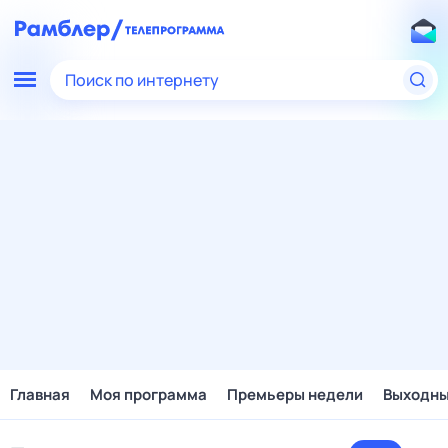
Поиск по интернету
Главная
Моя программа
Премьеры недели
Выходн