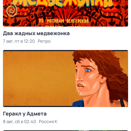
Два жадных медвежонка
7 авг, пт в 12:20
Ретро
Геракл у Адмета
8 авг, сб в 02:40
Россия К