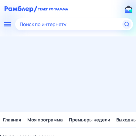
Поиск по интернету
Главная
Моя программа
Премьеры недели
Выходн