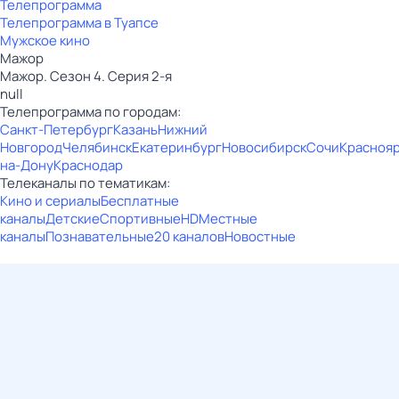
Телепрограмма
Телепрограмма в Туапсе
Мужское кино
Мажор
Мажор. Сезон 4. Серия 2-я
null
Телепрограмма по городам:
Санкт-Петербург
Казань
Нижний
Новгород
Челябинск
Екатеринбург
Новосибирск
Сочи
Красноя
на-Дону
Краснодар
Телеканалы по тематикам:
Кино и сериалы
Бесплатные
каналы
Детские
Спортивные
HD
Местные
каналы
Познавательные
20 каналов
Новостные