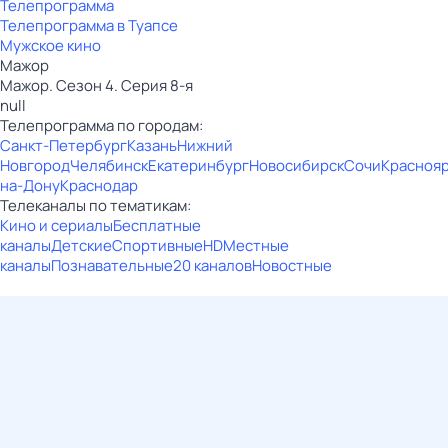
Телепрограмма
Телепрограмма в Туапсе
Мужское кино
Мажор
Мажор. Сезон 4. Серия 8-я
null
Телепрограмма по городам:
Санкт-Петербург
Казань
Нижний
Новгород
Челябинск
Екатеринбург
Новосибирск
Сочи
Красноя
на-Дону
Краснодар
Телеканалы по тематикам:
Кино и сериалы
Бесплатные
каналы
Детские
Спортивные
HD
Местные
каналы
Познавательные
20 каналов
Новостные