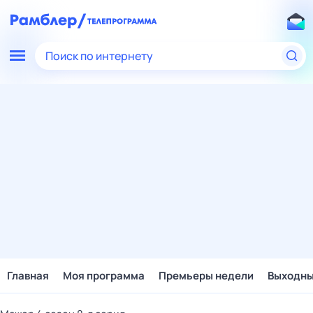
Поиск по интернету
Главная
Моя программа
Премьеры недели
Выходн