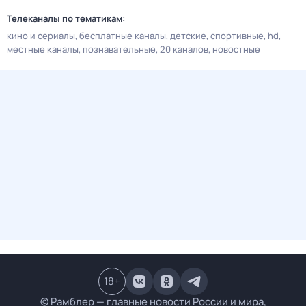
Телеканалы по тематикам:
кино и сериалы
бесплатные каналы
детские
спортивные
hd
местные каналы
познавательные
20 каналов
новостные
18
+
© Рамблер — главные новости России и мира,