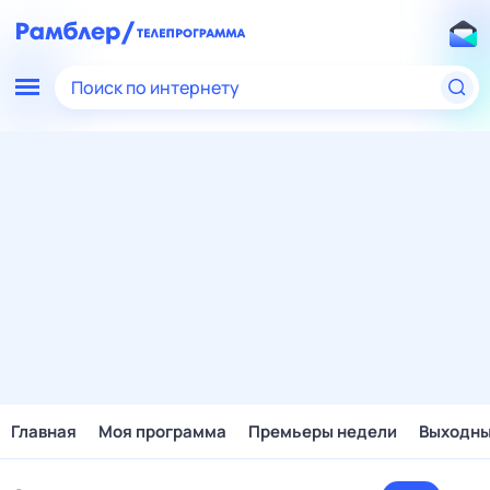
Поиск по интернету
Главная
Моя программа
Премьеры недели
Выходн