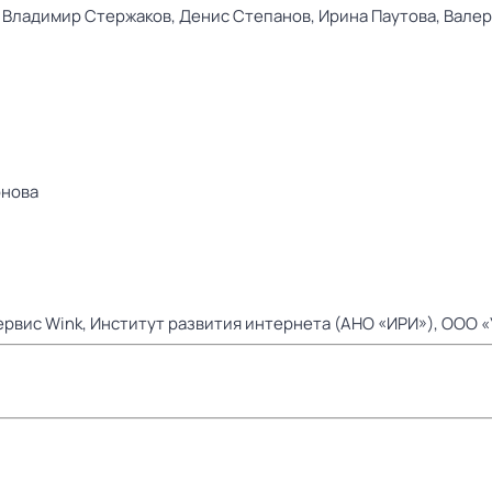
,
Владимир Стержаков,
Денис Степанов,
Ирина Паутова,
Валер
онова
рвис Wink,
Институт развития интернета (АНО «ИРИ»),
ООО «