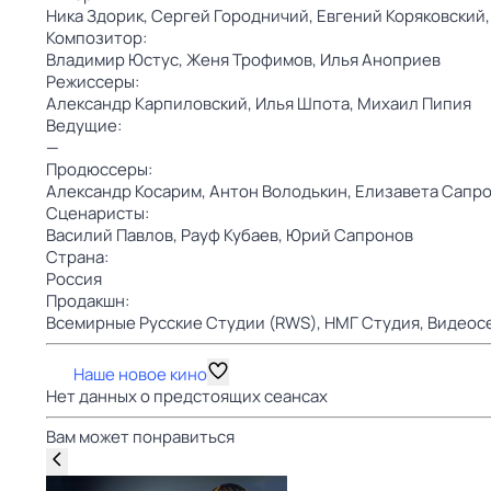
Ника Здорик,
Сергей Городничий,
Евгений Коряковский
Композитор:
Владимир Юстус,
Женя Трофимов,
Илья Аноприев
Режиссеры:
Александр Карпиловский,
Илья Шпота,
Михаил Пипия
Ведущие:
—
Продюссеры:
Александр Косарим,
Антон Володькин,
Елизавета Сапр
Сценаристы:
Василий Павлов,
Рауф Кубаев,
Юрий Сапронов
Страна:
Россия
Продакшн:
Всемирные Русские Студии (RWS),
НМГ Студия,
Видеосе
Наше новое кино
Нет данных о предстоящих сеансах
Вам может понравиться