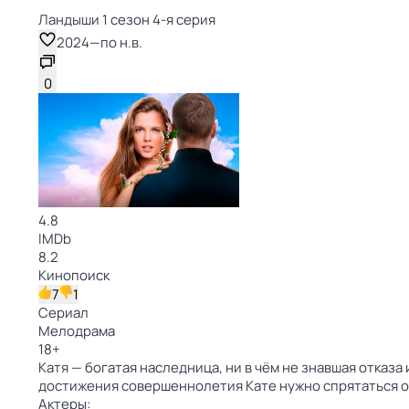
Ландыши 1 сезон 4-я серия
2024
—
по н.в.
0
4.8
IMDb
8.2
Кинопоиск
7
1
Сериал
Мелодрама
18
+
Катя — богатая наследница, ни в чём не знавшая отказ
достижения совершеннолетия Кате нужно спрятаться от
Актеры: