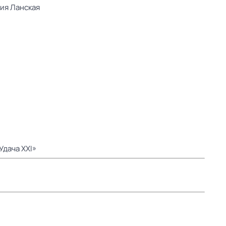
ия Ланская
Удача XXI»