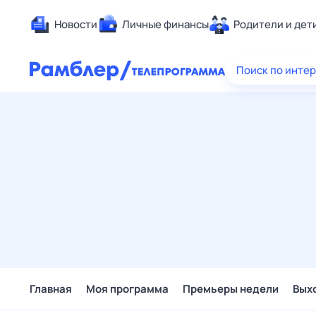
Новости
Личные финансы
Родители и дет
Здоровье
Поиск по инте
Развлечен
Дом и уют
Спорт
Карьера
Авто
Технологи
Жизненные
Сберегаем
Гороскопы
Главная
Моя программа
Премьеры недели
Вых