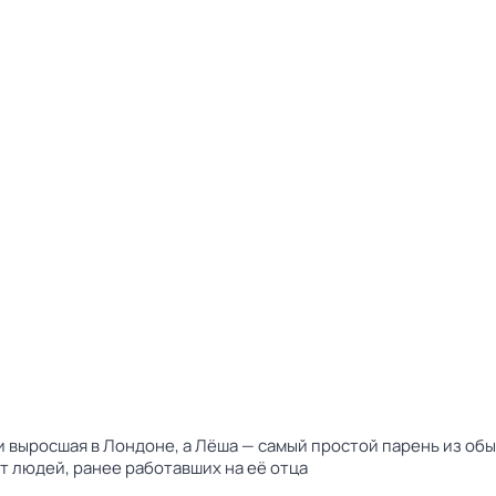
а и выросшая в Лондоне, а Лёша — самый простой парень из о
 людей, ранее работавших на её отца