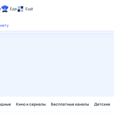
и
Еда
Ещё
Почта
рнету
ия и отдых
Поиск
Погода
ТВ-программа
и и тренды
 ситуации
 вместе
Помощь
одные
Кино и сериалы
Бесплатные каналы
Детские