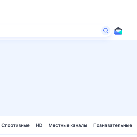
Спортивные
HD
Местные каналы
Познавательные