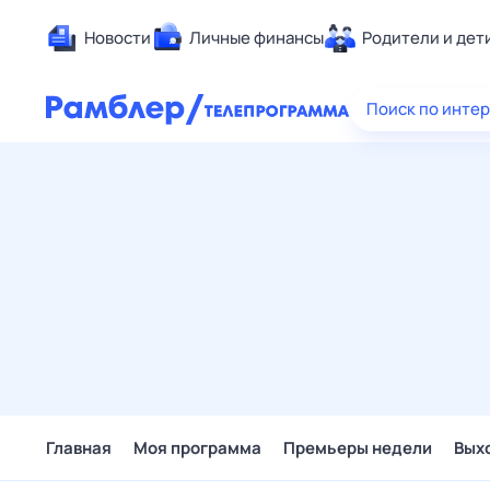
Новости
Личные финансы
Родители и дет
Здоровье
Поиск по инте
Развлечен
Дом и уют
Спорт
Карьера
Авто
Технологи
Жизненные
Сберегаем
Гороскопы
Главная
Моя программа
Премьеры недели
Вых