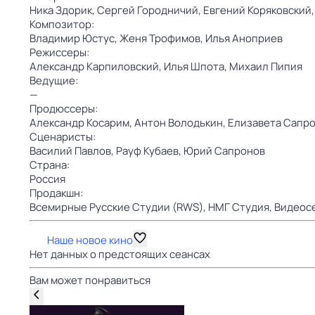
Ника Здорик,
Сергей Городничий,
Евгений Коряковский
Композитор:
Владимир Юстус,
Женя Трофимов,
Илья Аноприев
Режиссеры:
Александр Карпиловский,
Илья Шпота,
Михаил Пипия
Ведущие:
—
Продюссеры:
Александр Косарим,
Антон Володькин,
Елизавета Сапр
Сценаристы:
Василий Павлов,
Рауф Кубаев,
Юрий Сапронов
Страна:
Россия
Продакшн:
Всемирные Русские Студии (RWS),
НМГ Студия,
Видеосе
Наше новое кино
Нет данных о предстоящих сеансах
Вам может понравиться