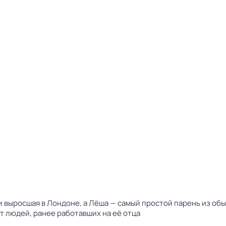
а и выросшая в Лондоне, а Лёша — самый простой парень из о
 людей, ранее работавших на её отца