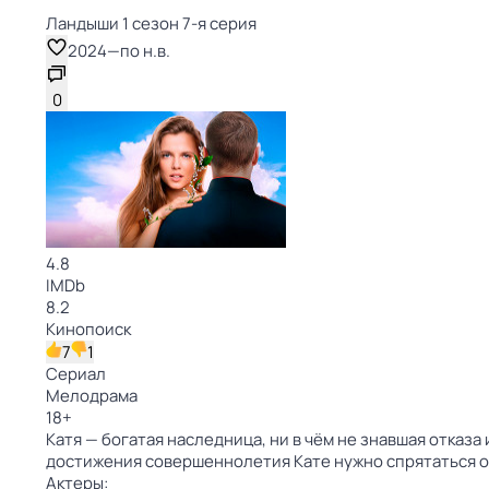
Ландыши 1 сезон 7-я серия
2024
—
по н.в.
0
4.8
IMDb
8.2
Кинопоиск
7
1
Сериал
Мелодрама
18
+
Катя — богатая наследница, ни в чём не знавшая отказ
достижения совершеннолетия Кате нужно спрятаться от
Актеры: