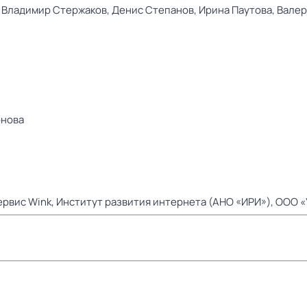
,
Владимир Стержаков,
Денис Степанов,
Ирина Паутова,
Валер
онова
рвис Wink,
Институт развития интернета (АНО «ИРИ»),
ООО «