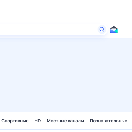
Спортивные
HD
Местные каналы
Познавательные