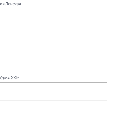
ия Ланская
Удача XXI»