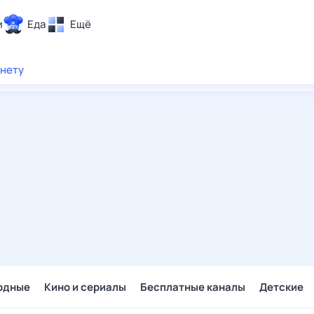
и
Еда
Ещё
Почта
рнету
ия и отдых
Поиск
Погода
ТВ-программа
и и тренды
 ситуации
 вместе
Помощь
одные
Кино и сериалы
Бесплатные каналы
Детские