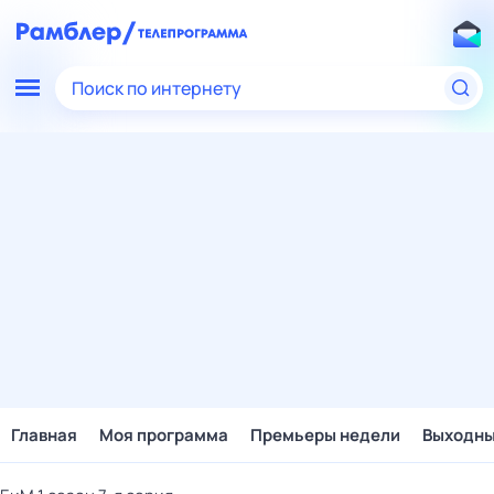
Поиск по интернету
Главная
Моя программа
Премьеры недели
Выходн