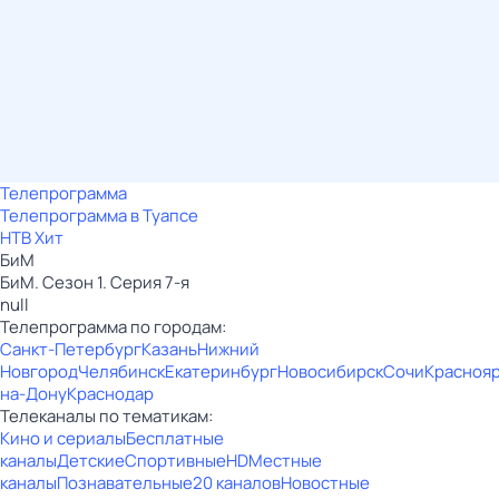
Телепрограмма
Телепрограмма в Туапсе
НТВ Хит
БиМ
БиМ. Сезон 1. Серия 7-я
null
Телепрограмма по городам:
Санкт-Петербург
Казань
Нижний
Новгород
Челябинск
Екатеринбург
Новосибирск
Сочи
Красноя
на-Дону
Краснодар
Телеканалы по тематикам:
Кино и сериалы
Бесплатные
каналы
Детские
Спортивные
HD
Местные
каналы
Познавательные
20 каналов
Новостные