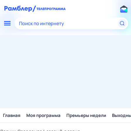
Поиск по интернету
Главная
Моя программа
Премьеры недели
Выходн