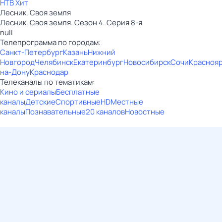
НТВ Хит
Лесник. Своя земля
Лесник. Своя земля. Сезон 4. Серия 8-я
null
Телепрограмма по городам:
Санкт-Петербург
Казань
Нижний
Новгород
Челябинск
Екатеринбург
Новосибирск
Сочи
Красноя
на-Дону
Краснодар
Телеканалы по тематикам:
Кино и сериалы
Бесплатные
каналы
Детские
Спортивные
HD
Местные
каналы
Познавательные
20 каналов
Новостные