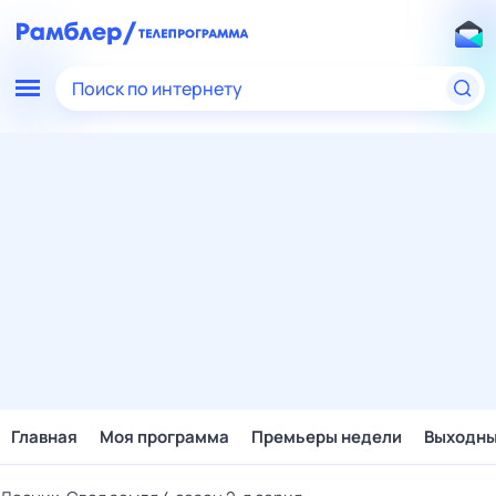
Поиск по интернету
Главная
Моя программа
Премьеры недели
Выходн