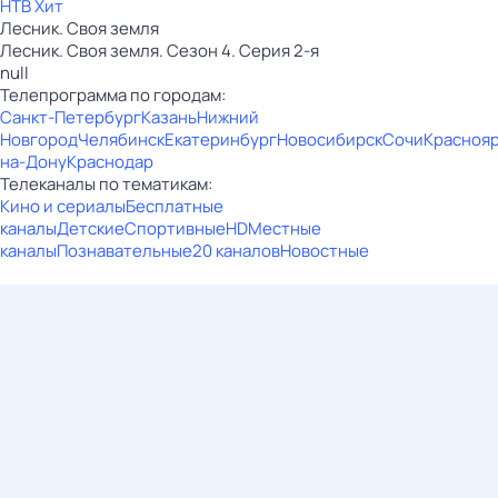
НТВ Хит
Лесник. Своя земля
Лесник. Своя земля. Сезон 4. Серия 2-я
null
Телепрограмма по городам:
Санкт-Петербург
Казань
Нижний
Новгород
Челябинск
Екатеринбург
Новосибирск
Сочи
Красноя
на-Дону
Краснодар
Телеканалы по тематикам:
Кино и сериалы
Бесплатные
каналы
Детские
Спортивные
HD
Местные
каналы
Познавательные
20 каналов
Новостные