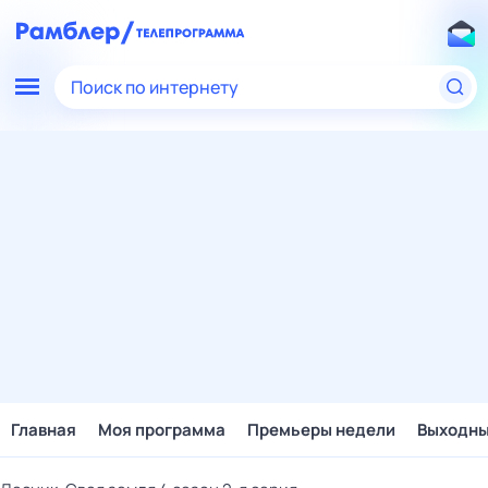
Поиск по интернету
Главная
Моя программа
Премьеры недели
Выходн