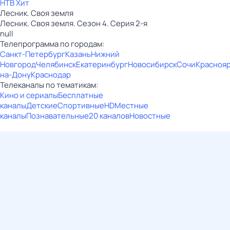
НТВ Хит
Лесник. Своя земля
Лесник. Своя земля. Сезон 4. Серия 2-я
null
Телепрограмма по городам:
Санкт-Петербург
Казань
Нижний
Новгород
Челябинск
Екатеринбург
Новосибирск
Сочи
Красноя
на-Дону
Краснодар
Телеканалы по тематикам:
Кино и сериалы
Бесплатные
каналы
Детские
Спортивные
HD
Местные
каналы
Познавательные
20 каналов
Новостные