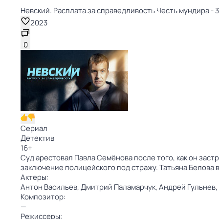
Невский. Расплата за справедливость Честь мундира - 31
2023
0
Сериал
Детектив
16
+
Суд арестовал Павла Семёнова после того, как он зас
заключение полицейского под стражу. Татьяна Белова 
Актеры:
Антон Васильев,
Дмитрий Паламарчук,
Андрей Гульнев,
Композитор:
—
Режиссеры: