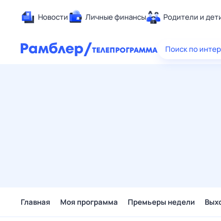
Новости
Личные финансы
Родители и дет
Здоровье
Поиск по инте
Развлечен
Дом и уют
Спорт
Карьера
Авто
Технологи
Жизненные
Сберегаем
Гороскопы
Главная
Моя программа
Премьеры недели
Вых