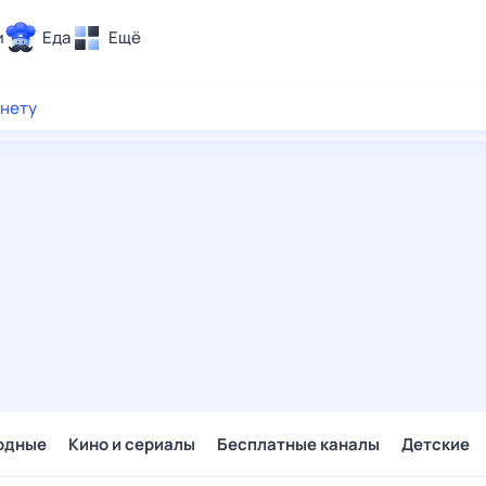
и
Еда
Ещё
Почта
рнету
ия и отдых
Поиск
Погода
ТВ-программа
и и тренды
 ситуации
 вместе
Помощь
одные
Кино и сериалы
Бесплатные каналы
Детские