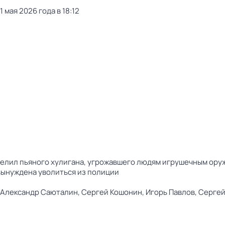
 мая 2026 года в 18:12
трелил пьяного хулигана, угрожавшего людям игрушечным ору
вынуждена уволиться из полиции
Александр Саюталин,
Сергей Кошонин,
Игорь Павлов,
Сергей