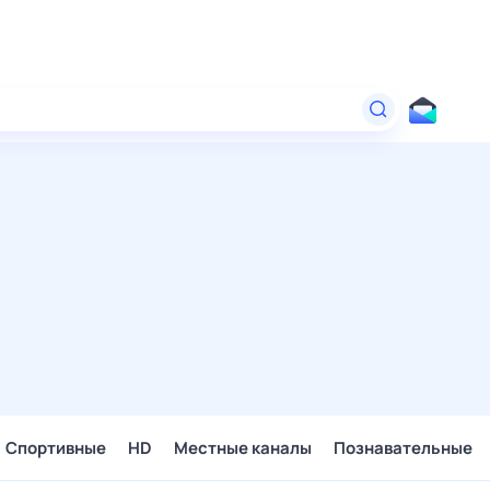
Спортивные
HD
Местные каналы
Познавательные