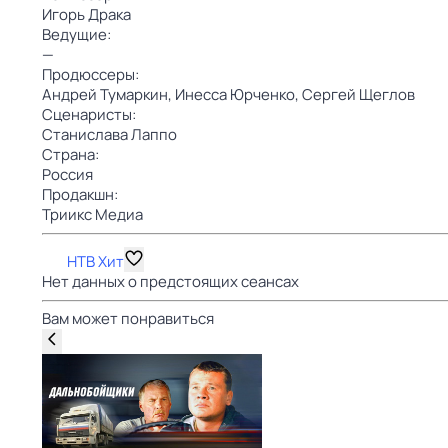
Игорь Драка
Ведущие:
—
Продюссеры:
Андрей Тумаркин,
Инесса Юрченко,
Сергей Щеглов
Сценаристы:
Станислава Лаппо
Страна:
Россия
Продакшн:
Триикс Медиа
НТВ Хит
Нет данных о предстоящих сеансах
Вам может понравиться