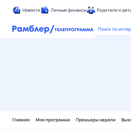
Новости
Личные финансы
Родители и дет
Здоровье
Поиск по инте
Развлечен
Дом и уют
Спорт
Карьера
Авто
Технологи
Жизненные
Сберегаем
Гороскопы
Главная
Моя программа
Премьеры недели
Вых