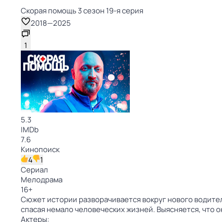
Скорая помощь 3 сезон 19-я серия
2018
—
2025
1
5.3
IMDb
7.6
Кинопоиск
4
1
Сериал
Мелодрама
16
+
Сюжет истории разворачивается вокруг нового водител
спасая немало человеческих жизней. Выясняется, что 
Актеры: