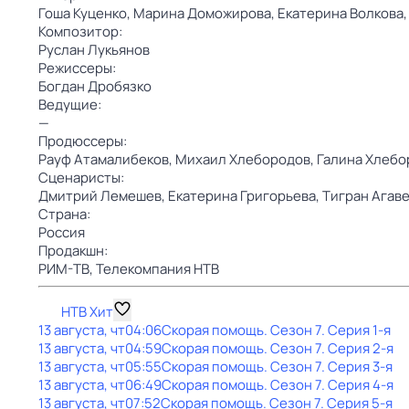
Гоша Куценко,
Марина Доможирова,
Екатерина Волкова
Композитор:
Руслан Лукьянов
Режиссеры:
Богдан Дробязко
Ведущие:
—
Продюссеры:
Рауф Атамалибеков,
Михаил Хлебородов,
Галина Хлебо
Сценаристы:
Дмитрий Лемешев,
Екатерина Григорьева,
Тигран Агав
Страна:
Россия
Продакшн:
РИМ-ТВ,
Телекомпания НТВ
НТВ Хит
13 августа, чт
04:06
Скорая помощь
. Сезон 7
. Серия 1-я
13 августа, чт
04:59
Скорая помощь
. Сезон 7
. Серия 2-я
13 августа, чт
05:55
Скорая помощь
. Сезон 7
. Серия 3-я
13 августа, чт
06:49
Скорая помощь
. Сезон 7
. Серия 4-я
13 августа, чт
07:52
Скорая помощь
. Сезон 7
. Серия 5-я