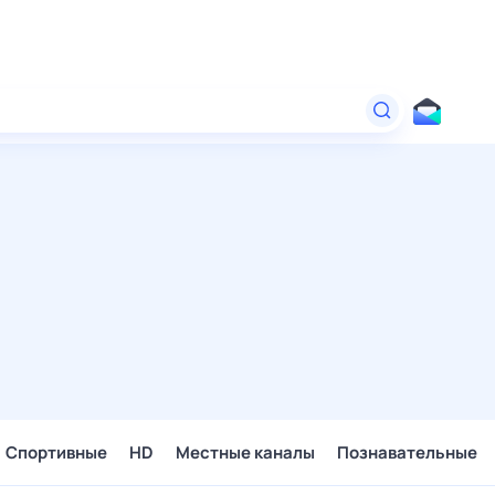
Спортивные
HD
Местные каналы
Познавательные