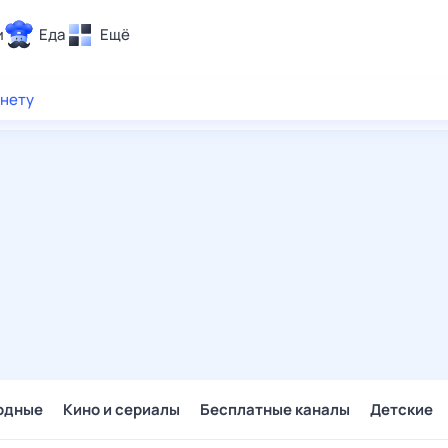
и
Еда
Ещё
Почта
рнету
ия и отдых
Поиск
Погода
ТВ-программа
и и тренды
 ситуации
 вместе
Помощь
одные
Кино и сериалы
Бесплатные каналы
Детские