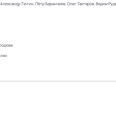
,
Александр Тютин,
Пётр Баранчеев,
Олег Тактаров,
Вадим Руд
родова
елян