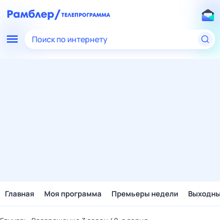
Поиск по интернету
Главная
Моя программа
Премьеры недели
Выходн