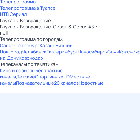
Телепрограмма
Телепрограмма в Туапсе
НТВ Сериал
Глухарь. Возвращение
Глухарь. Возвращение. Сезон 3. Серия 48-я
null
Телепрограмма по городам:
Санкт-Петербург
Казань
Нижний
Новгород
Челябинск
Екатеринбург
Новосибирск
Сочи
Красноя
на-Дону
Краснодар
Телеканалы по тематикам:
Кино и сериалы
Бесплатные
каналы
Детские
Спортивные
HD
Местные
каналы
Познавательные
20 каналов
Новостные