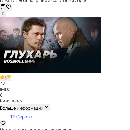
Глухарь. Возвращение 3 сезон 52-я серия
0
3
7.3
IMDb
8
Кинопоиск
Больше информации
НТВ Сериал
Нет данных о предстоящих сеансах