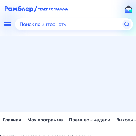
Поиск по интернету
Главная
Моя программа
Премьеры недели
Выходн