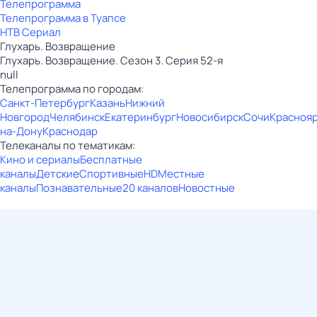
Телепрограмма
Телепрограмма в Туапсе
НТВ Сериал
Глухарь. Возвращение
Глухарь. Возвращение. Сезон 3. Серия 52-я
null
Телепрограмма по городам:
Санкт-Петербург
Казань
Нижний
Новгород
Челябинск
Екатеринбург
Новосибирск
Сочи
Красноя
на-Дону
Краснодар
Телеканалы по тематикам:
Кино и сериалы
Бесплатные
каналы
Детские
Спортивные
HD
Местные
каналы
Познавательные
20 каналов
Новостные