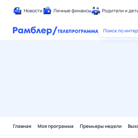
Новости
Личные финансы
Родители и дет
Здоровье
Поиск по инте
Развлечен
Дом и уют
Спорт
Карьера
Авто
Технологи
Жизненные
Сберегаем
Гороскопы
Главная
Моя программа
Премьеры недели
Вых