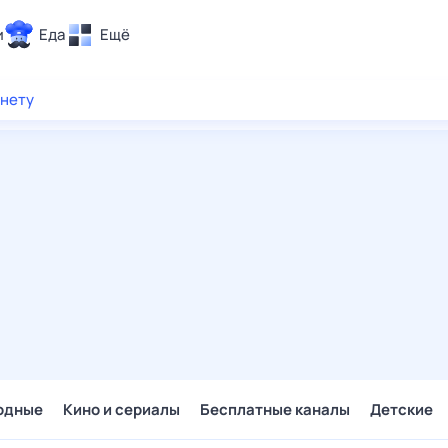
и
Еда
Ещё
Почта
рнету
ия и отдых
Поиск
Погода
ТВ-программа
и и тренды
 ситуации
 вместе
Помощь
одные
Кино и сериалы
Бесплатные каналы
Детские