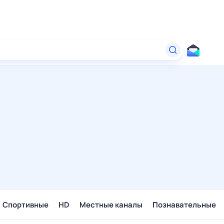
Спортивные
HD
Местные каналы
Познавательные