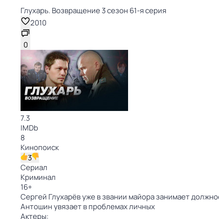
Глухарь. Возвращение 3 сезон 61-я серия
2010
0
7.3
IMDb
8
Кинопоиск
3
Сериал
Криминал
16
+
Сергей Глухарёв уже в звании майора занимает должно
Антошин увязает в проблемах личных
Актеры: