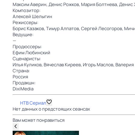
Максим Аверин,
Денис Рожков,
Мария Болтнева,
Денис 
Композитор:
Алексей Шелыгин
Режиссеры:
Борис Казаков,
Тимур Алпатов,
Сергей Лесогоров,
Мичи
Ведущие:
—
Продюссеры:
Ефим Любинский
Сценаристы:
Илья Куликов,
Вячеслав Киреев,
Игорь Маслов,
Валерия
Страна:
Россия
Продакшн:
DixiMedia
НТВ Сериал
Нет данных о предстоящих сеансах
Вам может понравиться