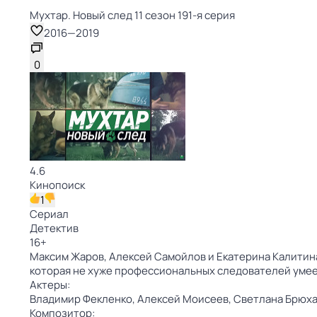
Мухтар. Новый след 11 сезон 191-я серия
2016
—
2019
0
4.6
Кинопоиск
1
Сериал
Детектив
16
+
Максим Жаров, Алексей Самойлов и Екатерина Калитина
которая не хуже профессиональных следователей умее
Актеры:
Владимир Фекленко,
Алексей Моисеев,
Светлана Брюха
Композитор: