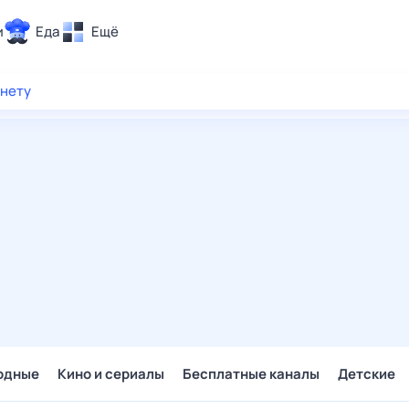
и
Еда
Ещё
Почта
рнету
ия и отдых
Поиск
Погода
ТВ-программа
и и тренды
 ситуации
 вместе
Помощь
одные
Кино и сериалы
Бесплатные каналы
Детские