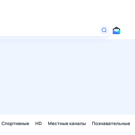
Спортивные
HD
Местные каналы
Познавательные