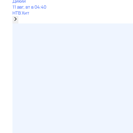
Дикий
11 авг, вт в 04:40
НТВ Хит