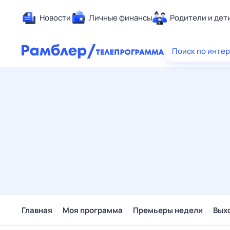
Новости
Личные финансы
Родители и дет
Здоровье
Поиск по инте
Развлечен
Дом и уют
Спорт
Карьера
Авто
Технологи
Жизненные
Сберегаем
Гороскопы
Главная
Моя программа
Премьеры недели
Вых