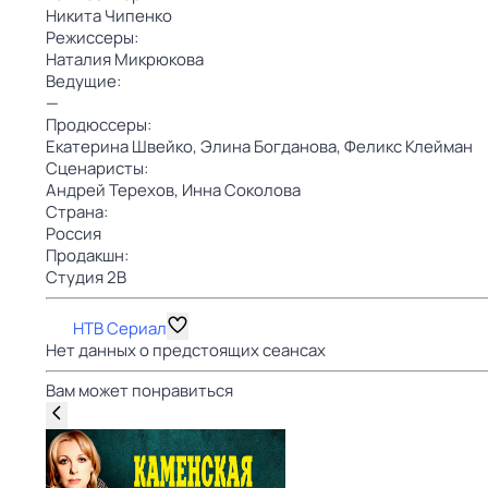
Никита Чипенко
Режиссеры:
Наталия Микрюкова
Ведущие:
—
Продюссеры:
Екатерина Швейко,
Элина Богданова,
Феликс Клейман
Сценаристы:
Андрей Терехов,
Инна Соколова
Страна:
Россия
Продакшн:
Студия 2B
НТВ Сериал
Нет данных о предстоящих сеансах
Вам может понравиться