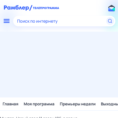
Поиск по интернету
Главная
Моя программа
Премьеры недели
Выходн