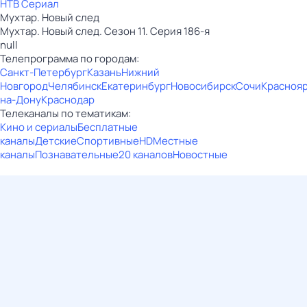
НТВ Сериал
Мухтар. Новый след
Мухтар. Новый след. Сезон 11. Серия 186-я
null
Телепрограмма по городам:
Санкт-Петербург
Казань
Нижний
Новгород
Челябинск
Екатеринбург
Новосибирск
Сочи
Красноя
на-Дону
Краснодар
Телеканалы по тематикам:
Кино и сериалы
Бесплатные
каналы
Детские
Спортивные
HD
Местные
каналы
Познавательные
20 каналов
Новостные