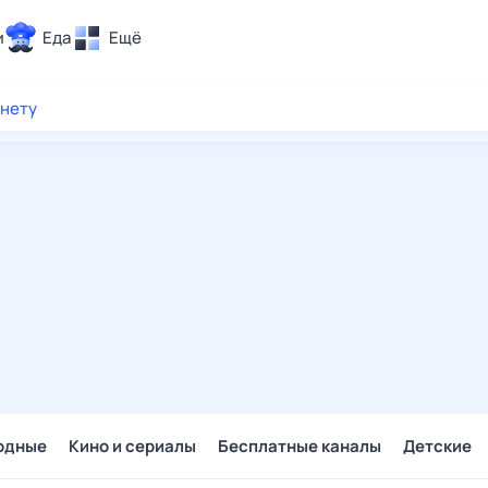
и
Еда
Ещё
Почта
рнету
ия и отдых
Поиск
Погода
ТВ-программа
и и тренды
 ситуации
 вместе
Помощь
одные
Кино и сериалы
Бесплатные каналы
Детские