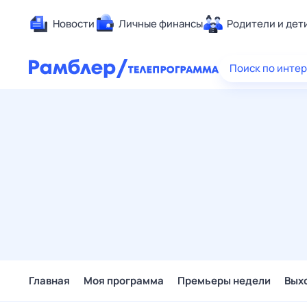
Новости
Личные финансы
Родители и дет
Здоровье
Поиск по инте
Развлечен
Дом и уют
Спорт
Карьера
Авто
Технологи
Жизненные
Сберегаем
Гороскопы
Главная
Моя программа
Премьеры недели
Вых