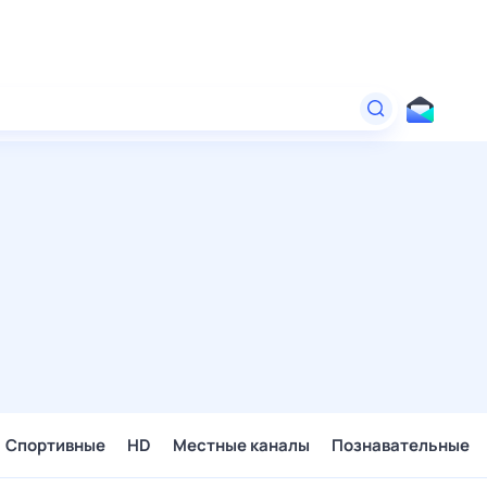
Спортивные
HD
Местные каналы
Познавательные