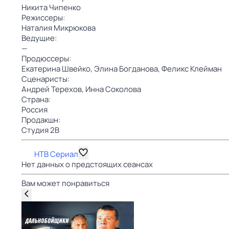
Никита Чипенко
Режиссеры:
Наталия Микрюкова
Ведущие:
—
Продюссеры:
Екатерина Швейко,
Элина Богданова,
Феликс Клейман
Сценаристы:
Андрей Терехов,
Инна Соколова
Страна:
Россия
Продакшн:
Студия 2B
НТВ Сериал
Нет данных о предстоящих сеансах
Вам может понравиться