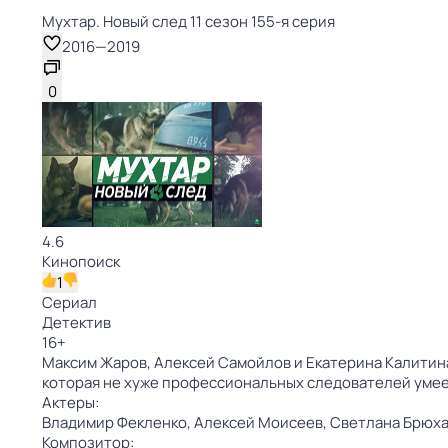
Мухтар. Новый след 11 сезон 155-я серия
2016
—
2019
0
4.6
Кинопоиск
1
Сериал
Детектив
16
+
Максим Жаров, Алексей Самойлов и Екатерина Калитина
которая не хуже профессиональных следователей умее
Актеры:
Владимир Фекленко,
Алексей Моисеев,
Светлана Брюха
Композитор: